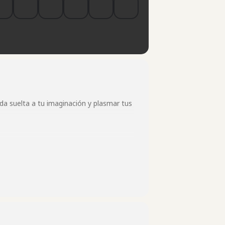
nda suelta a tu imaginación y plasmar tus
ersonal e íntimo donde puedes expresar
quier otro medio que desees explorar. Es
a forma visualmente cautivadora.