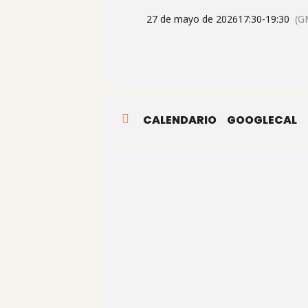
Beneficios de realizar un Art
27 de mayo de 2026
17:30
-
19:30
(G
Terapia creativa
El Art Journaling es una poderosa he
estrés y encontrar una sensación de c
CALENDARIO
GOOGLECAL
Expresión sin límites
En el Art Journal no hay reglas ni j
te ayudará a desbloquear tu creativid
Registro de recuerdos
Un Art Journal es un tesoro de mem
recuerdos de una manera más signif