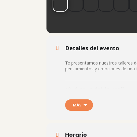
Detalles del evento
Te presentamos nuestros talleres de
pensamientos y emociones de una f
¿Qué es un Art Journal?
MÁS
Un Art Journal es mucho más que un
tus pensamientos, ideas y emociones
un diario creativo que refleja tu in
Horario