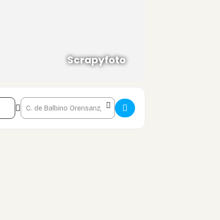
us páginas te recordará tus logros, tus
Scrapyfoto
Destination Address - Taller Art journal []
cimiento y comprensión de ti mismo. El
z no habías considerado antes.
que encuentres en el Art Journaling una
ravés de este maravilloso medio!