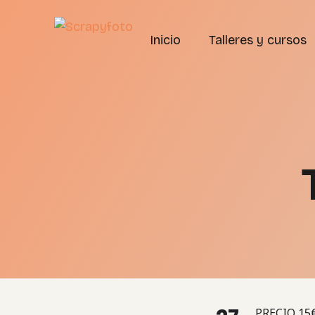
Inicio
Talleres y cursos
Art Journal
Álbum scrapbookin
Álbum de fotos
Taller scrapbookin
Diseña tu layout
Cuadernillo japonés
Collage
Cartonaje
PRECIO 15€