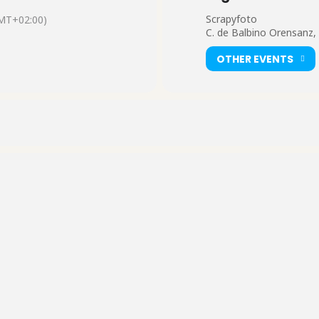
 Journal:
Scrapyfoto
MT+02:00)
C. de Balbino Orensanz,
OTHER EVENTS
rramienta de autodescubrimiento. A través de la expresión artística, 
alma y equilibrio interior.
uicios. Puedes experimentar con diferentes técnicas artísticas y combi
ad y desarrollar tu estilo único.
orias visuales. Desde momentos especiales hasta detalles cotidianos
icativa y emotiva.