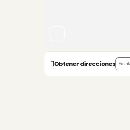
Inspiración constante
El proceso de crear en tu Art Journa
metas y te motivará a seguir explo
Autoconocimiento
Address 
Obtener direcciones
Al reflexionar sobre tus creaciones
Art Journal es un reflejo de tu crec
No importa si eres principiante o un
herramienta para expresarte y crece
Así que, ¡únete a nosotros en nuestr