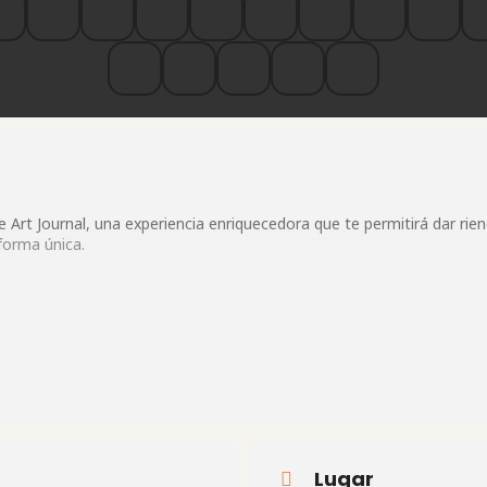
 Art Journal, una experiencia enriquecedora que te permitirá dar rie
orma única.
 simple cuaderno de dibujo o un álbum de recortes. Es un espacio p
 a través de una combinación de técnicas, escritura, collage y cual
dividualidad y te permite plasmar tus experiencias y reflexiones de un
Lugar