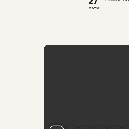
27
Carvado de sellos
MAYO
Acuarelas y técnica
Decoración de Bande