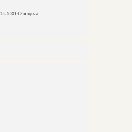
 15, 50014 Zaragoza
puedes liberar tensiones, reducir el
narlas como desees. La libertad creativa
, puedes capturar y preservar tus