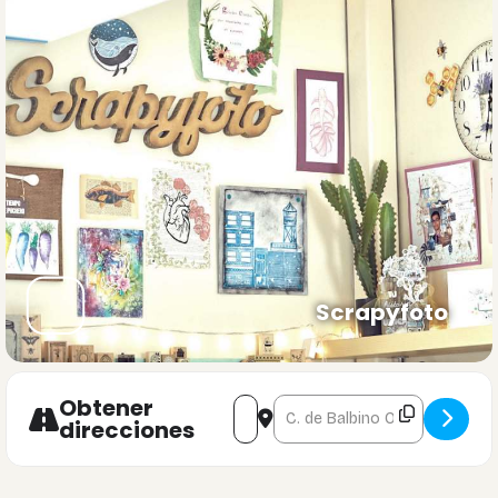
669746303 y te contaremos cómo hacerlo.
Las plazas son limitadas. Si buscas un proyecto creativo diferente,
con sabor vintage y lleno de detalles, este taller es para ti.
Y no te preocupes por el idioma. Aunque el taller se impartirá
principalmente en inglés, Antonis conoce algo de español y habrá
traducción para que no te pierdas ningún detalle.
Así que únete a nosotros para un fin de semana lleno de
inspiración, creatividad y diversión. Puedes apuntarte a uno, dos,
tres o los cuatro talleres, tú decides.
Scrapyfoto
Obtener
Address - Taller de Mixed media con
Destination Address - Taller 
direcciones