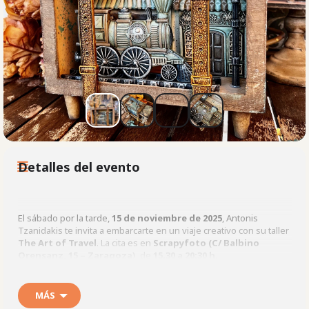
Detalles del evento
El sábado por la tarde,
15 de noviembre de 2025
, Antonis
Tzanidakis te invita a embarcarte en un viaje creativo con su taller
The Art of Travel
. La cita es en
Scrapyfoto (C/ Balbino
Orensanz, 15 – Zaragoza)
, de
15.30 a 20:30 h
.
En este taller crearás una
shadow box
, es decir, una caja
MÁS
decorativa con profundidad que permite jugar con la composición