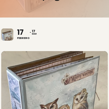
17
17
MAR
FEBRERO